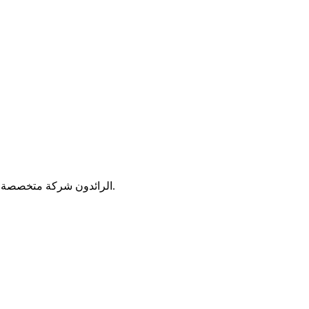
الرائدون شركة متخصصة في حفر الآبار وبناء المساجد والفصول الدراسية في الدول النامية نسعى لأن نكون المكملين الأفضل في مجال حفر الابار و البناء العمراني.