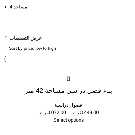
مساجد
4
عرض التصنيفات
بناء فصل دراسي مساحة 42 متر
فصول دراسية
3.449,00
ر.ع.
–
3.072,00
ر.ع.
Select options