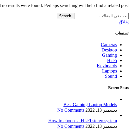
 no results were found. Perhaps searching will help find a related post.
Search
إغلاق
تصنيفات
Cameras
Desktop
Gaming
Hi-Fi
Keyboards
Laptops
Sound
Recent Posts
Best Gaming Laptop Models
ديسمبر 13, 2022
No Comments
How to choose a HI-FI stereo system
ديسمبر 13, 2022
No Comments