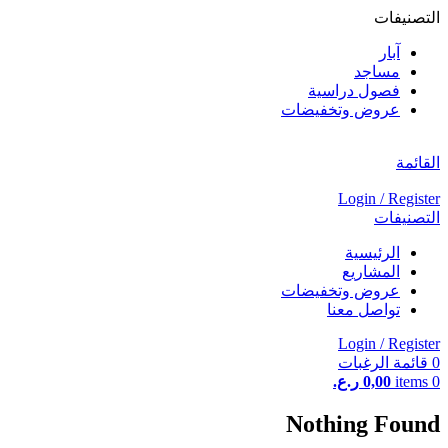
التصنيفات
آبار
مساجد
فصول دراسية
عروض وتخفيضات
القائمة
Login / Register
التصنيفات
الرئيسية
المشاريع
عروض وتخفيضات
تواصل معنا
Login / Register
0
قائمة الرغبات
0
items
0,00
ر.ع.
Nothing Found