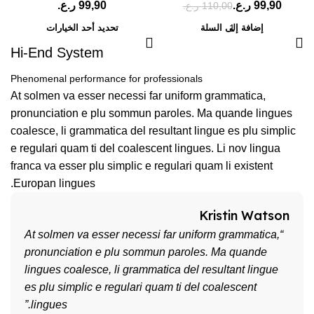
99,90
ر.ع.
ر.ع.
110,00
ر.ع.
إضافة إلى السلة
تحديد أحد الخيارات
Hi-End System
Phenomenal performance for professionals
At solmen va esser necessi far uniform grammatica,
pronunciation e plu sommun paroles. Ma quande lingues
coalesce, li grammatica del resultant lingue es plu simplic
e regulari quam ti del coalescent lingues. Li nov lingua
franca va esser plu simplic e regulari quam li existent
Europan lingues.
Kristin Watson
“At solmen va esser necessi far uniform grammatica,
pronunciation e plu sommun paroles. Ma quande
lingues coalesce, li grammatica del resultant lingue
es plu simplic e regulari quam ti del coalescent
lingues.”