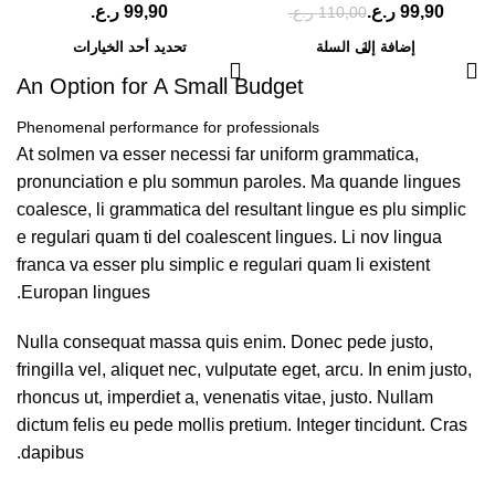
99,90
ر.ع.
ر.ع.
110,00
ر.ع.
إضافة إلى السلة
تحديد أحد الخيارات
An Option for A Small Budget
Phenomenal performance for professionals
At solmen va esser necessi far uniform grammatica,
pronunciation e plu sommun paroles. Ma quande lingues
coalesce, li grammatica del resultant lingue es plu simplic
e regulari quam ti del coalescent lingues. Li nov lingua
franca va esser plu simplic e regulari quam li existent
Europan lingues.
Nulla consequat massa quis enim. Donec pede justo,
fringilla vel, aliquet nec, vulputate eget, arcu. In enim justo,
rhoncus ut, imperdiet a, venenatis vitae, justo. Nullam
dictum felis eu pede mollis pretium. Integer tincidunt. Cras
dapibus.