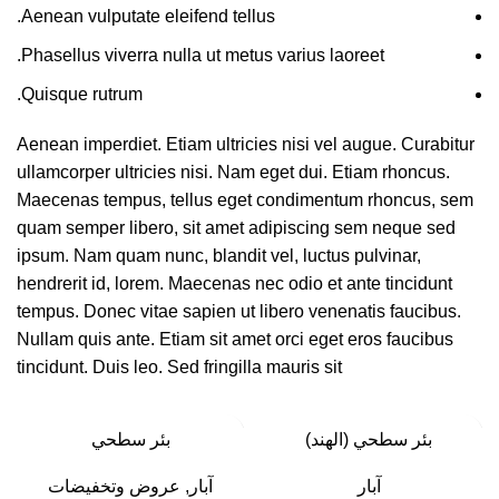
Aenean vulputate eleifend tellus.
Phasellus viverra nulla ut metus varius laoreet.
Quisque rutrum.
Aenean imperdiet. Etiam ultricies nisi vel augue. Curabitur
ullamcorper ultricies nisi. Nam eget dui. Etiam rhoncus.
Maecenas tempus, tellus eget condimentum rhoncus, sem
quam semper libero, sit amet adipiscing sem neque sed
ipsum. Nam quam nunc, blandit vel, luctus pulvinar,
hendrerit id, lorem. Maecenas nec odio et ante tincidunt
tempus. Donec vitae sapien ut libero venenatis faucibus.
Nullam quis ante. Etiam sit amet orci eget eros faucibus
tincidunt. Duis leo. Sed fringilla mauris sit
-15%
-9%
بئر سطحي (الهند)
بئر سطحي
آبار
آبار
,
عروض وتخفيضات