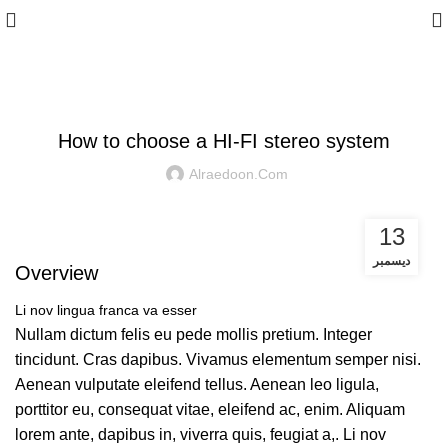
,
SOUND
HI-FI
How to choose a HI-FI stereo system
Alraedoon.com
13
ديسمبر
Overview
Li nov lingua franca va esser
Nullam dictum felis eu pede mollis pretium. Integer
tincidunt. Cras dapibus. Vivamus elementum semper nisi.
Aenean vulputate eleifend tellus. Aenean leo ligula,
porttitor eu, consequat vitae, eleifend ac, enim. Aliquam
lorem ante, dapibus in, viverra quis, feugiat a,. Li nov