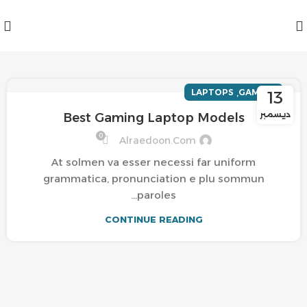
,
LAPTOPS
GAMING
13
ديسمبر
Best Gaming Laptop Models
0
Alraedoon.com
At solmen va esser necessi far uniform
grammatica, pronunciation e plu sommun
paroles…
CONTINUE READING