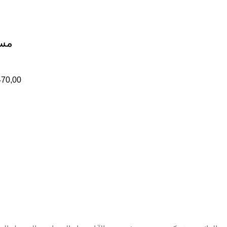
مسج
470,00