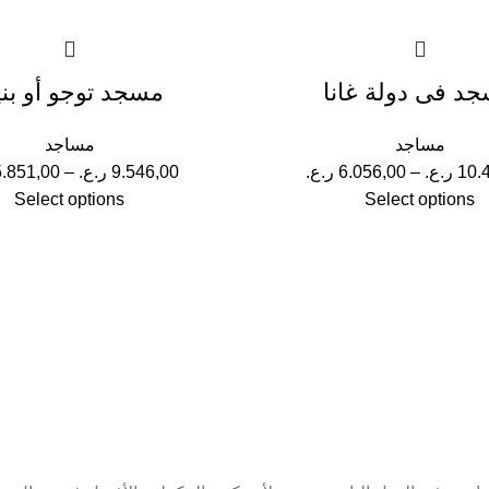
د فى دولة غانا
مسجد توجو أو بن
مساجد
مساجد
10.
ر.ع.
–
6.056,00
ر.ع.
9.546,00
ر.ع.
–
5.851,00
Select options
Select options