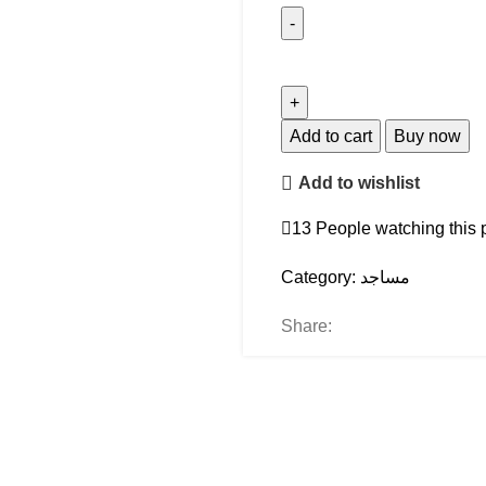
Add to cart
Buy now
Add to wishlist
13
People watching this 
مساجد
Category:
Share: