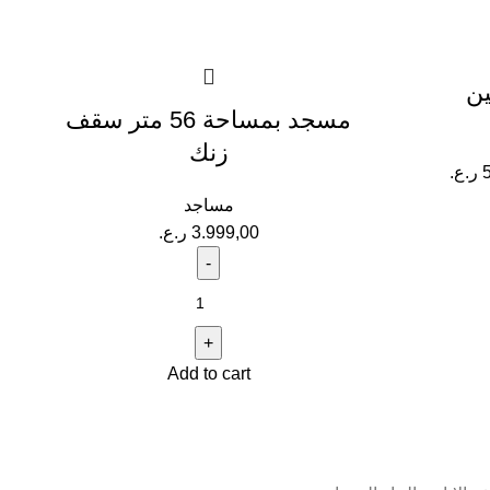
ين
مسجد بمساحة 56 متر سقف
زنك
ر.ع.
مساجد
3.999,00
ر.ع.
Add to cart