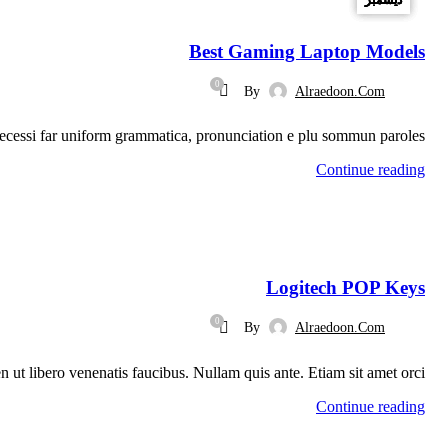
ديسمبر
ديسمبر
ديسمبر
ديسمبر
,
LAPTOPS
GAMING
Best Gaming Laptop Models
0
By
Alraedoon.com
ecessi far uniform grammatica, pronunciation e plu sommun paroles…
Continue reading
KEYBOARDS
Logitech POP Keys
0
By
Alraedoon.com
 ut libero venenatis faucibus. Nullam quis ante. Etiam sit amet orci…
Continue reading